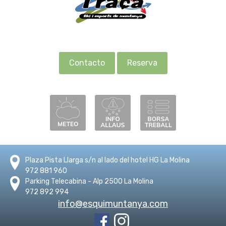
Contacto
Reserva
Plaza Pista Llarga s/n al lado del hotel HG La Molina
972 881 960
Parking Telecabina - Alp 2500 La Molina
972 892 994
info@esquimuntanya.com