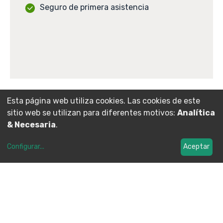
Seguro de primera asistencia
Esta página web utiliza cookies. Las cookies de este
sitio web se utilizan para diferentes motivos:
Analítica
& Necesaria
.
Configurar
...
Aceptar
Qué no incluye
Material de uso personal
Comidas o bebidas durante la salida
Seguro de pistas