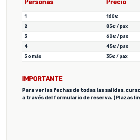
Personas
Precio
1
160€
2
85€ / pax
3
60€ / pax
4
45€ / pax
5 o más
35€ / pax
IMPORTANTE
Para ver las fechas de todas las salidas, curs
a través del formulario de reserva. (Plazas li