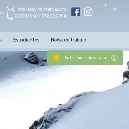
es
ca
info@esquimuntanya.com
OS
972 881 960 / 972 892 994
s
Estudiantes
Bolsa de trabajo
Actividades de verano