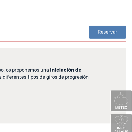
Reservar
urso, os proponemos una
iniciación de
s diferentes tipos de giros de progresión