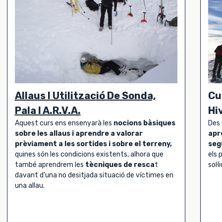
Allaus I Utilització De Sonda,
Cu
Pala I A.R.V.A.
Hi
Aquest curs ens ensenyarà les
nocions bàsiques
Des
sobre les allaus i aprendre a valorar
apr
prèviament a les sortides i sobre el terreny,
seg
quines són les condicions existents, alhora que
els 
també aprendrem les
tècniques de resca
t
sol·l
davant d'una no desitjada situació de víctimes en
una allau.