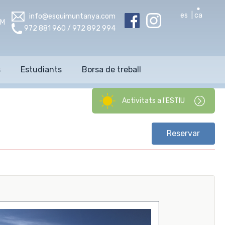
es
ca
info@esquimuntanya.com
OM
972 881 960 / 972 892 994
s
Estudiants
Borsa de treball
Activitats a l'ESTIU
Reservar