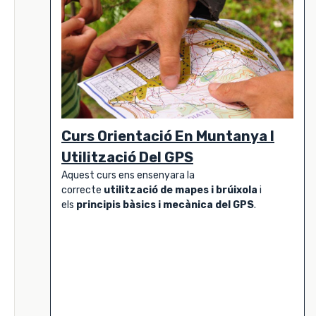
Curs Orientació En Muntanya I
Utilització Del GPS
Aquest curs ens ensenyara la
correcte
utilització de mapes i brúixola
i
els
principis bàsics i mecànica del GPS
.