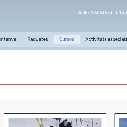
SOBRE NOSALTRES
ON S
untanya
Raquetes
Cursos
Activitats especial