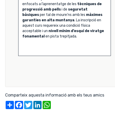
enfocats a l’aprenentatge de les
tècniques de
progressió amb pells
i de
seguretat
bàsiques
per tal de moure’ns amb les
màximes
garanties en alta muntanya
. La inscripció en
aquest curs requereix una condició física
acceptable i un
nivell mínim d’esquí de viratge
fonamental
en pista trepitjada.
Comparteix aquesta informació amb els teus amics
Share
Facebook
Twitter
LinkedIn
WhatsApp