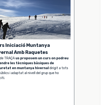
rs Iniciació Muntanya
vernal Amb Raquetes
 de TRAÇA
us proposem un curs on podreu
endre les tècniques bàsiques de
uretat en muntanya hivernal
dirigit a tots
públics i adaptat al nivell del grup que ho
iciti.