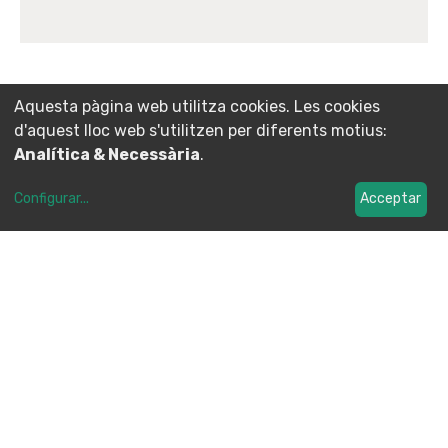
Aquesta pàgina web utilitza cookies. Les cookies
d'aquest lloc web s'utilitzen per diferents motius:
Analítica & Necessària
.
Configurar
...
Acceptar
Què no inclou
Material d’ús personal
Menjars o begudes durant la sortida
Assegurança a pistes