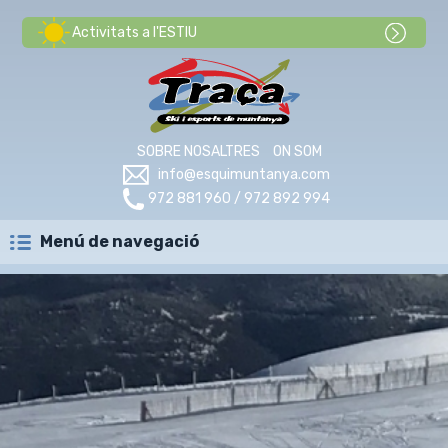
Activitats a l'ESTIU
SOBRE NOSALTRES
ON SOM
info@esquimuntanya.com
972 881 960 / 972 892 994
Menú de navegació