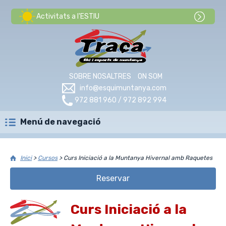
Activitats a l'ESTIU
SOBRE NOSALTRES
ON SOM
info@esquimuntanya.com
972 881 960 / 972 892 994
Menú de navegació
Inici
>
Cursos
>
Curs Iniciació a la Muntanya Hivernal amb Raquetes
Reservar
Curs Iniciació a la