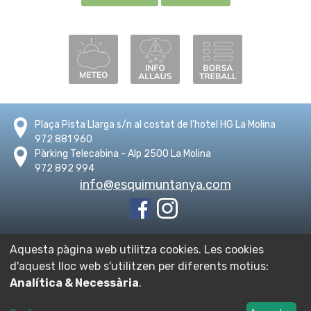
Plaça Pista Llarga s/n al costat de l'hotel HG La Molina
972 881 960
Pàrking Telecabina - Alp 2500 La Molina
972 892 994
info@esquimuntanya.com
Aquesta pàgina web utilitza cookies. Les cookies
d'aquest lloc web s'utilitzen per diferents motius:
© Escola Traça - Ski i Esports de muntanya.
2026
-
Nota
Analítica & Necessària
.
legal
-
Política de privacitat
-
Política de cookies
Disseny i desenvolupament